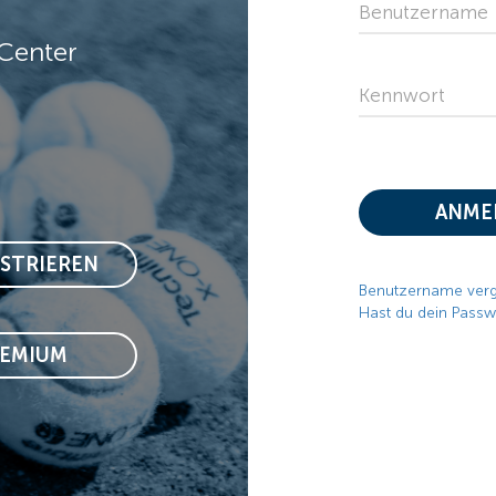
Benutzername
Center
Kennwort
ANME
ISTRIEREN
Benutzername ver
Hast du dein Passw
REMIUM