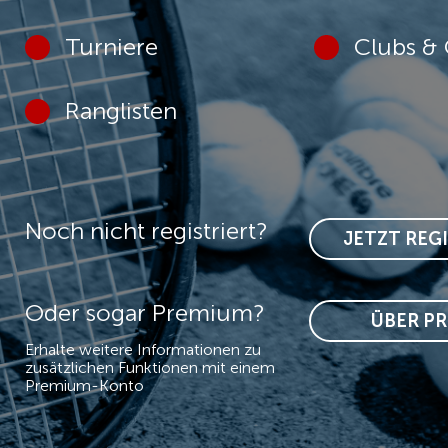
Turniere
Clubs & 
Ranglisten
Noch nicht registriert?
JETZT REG
Oder sogar Premium?
ÜBER P
Erhalte weitere Informationen zu
zusätzlichen Funktionen mit einem
Premium-Konto