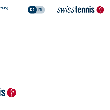
tzung
DE
FR