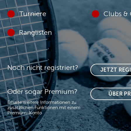
Turniere
Clubs & 
Ranglisten
Noch nicht registriert?
JETZT REG
Oder sogar Premium?
ÜBER P
Erhalte weitere Informationen zu
zusätzlichen Funktionen mit einem
Premium-Konto