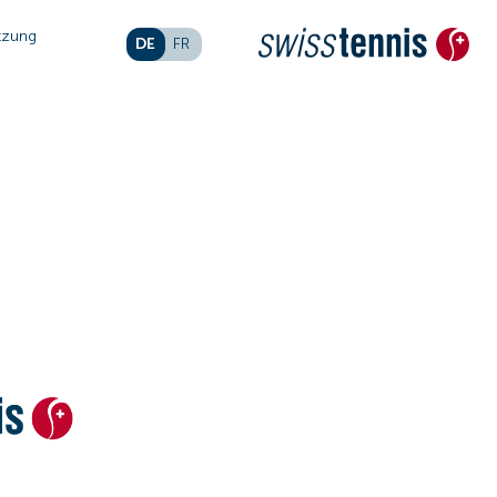
tzung
DE
FR