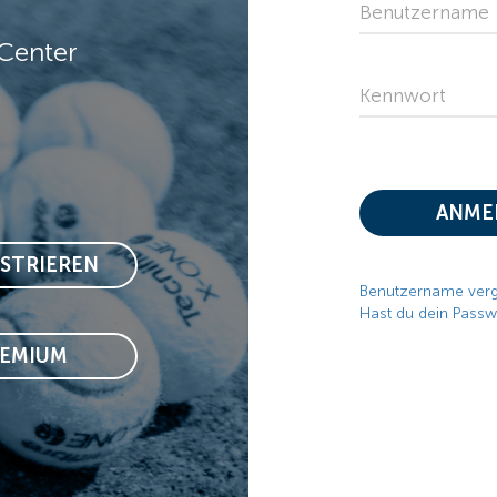
Benutzername
Center
Kennwort
ANME
ISTRIEREN
Benutzername ver
Hast du dein Passw
REMIUM