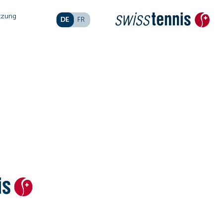
tzung
DE
FR