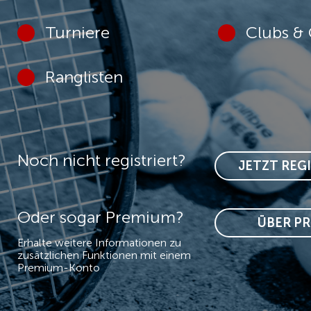
Turniere
Clubs & 
Ranglisten
Noch nicht registriert?
JETZT REG
Oder sogar Premium?
ÜBER P
Erhalte weitere Informationen zu
zusätzlichen Funktionen mit einem
Premium-Konto