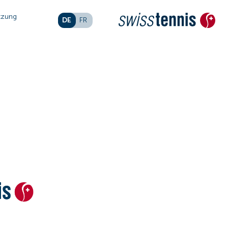
tzung
DE
FR