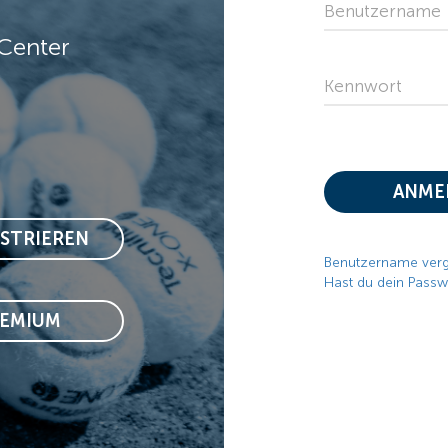
Benutzername
Center
Kennwort
ANME
ISTRIEREN
Benutzername ver
Hast du dein Passw
REMIUM