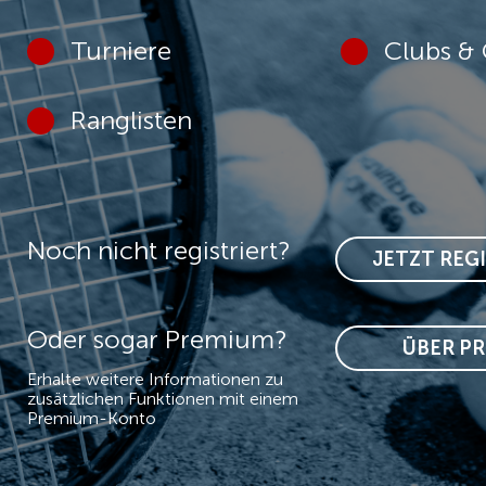
Turniere
Clubs & 
Ranglisten
Noch nicht registriert?
JETZT REG
Oder sogar Premium?
ÜBER P
Erhalte weitere Informationen zu
zusätzlichen Funktionen mit einem
Premium-Konto