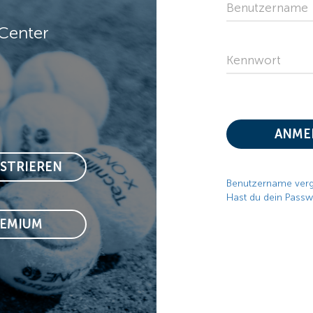
Benutzername
Center
Kennwort
ANME
ISTRIEREN
Benutzername ver
Hast du dein Passw
REMIUM