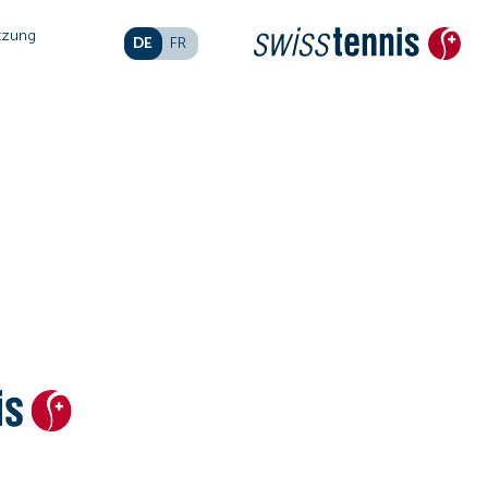
tzung
DE
FR