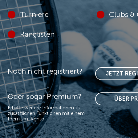
Turniere
Clubs & 
Ranglisten
Noch nicht registriert?
JETZT REG
Oder sogar Premium?
ÜBER P
Erhalte weitere Informationen zu
zusätzlichen Funktionen mit einem
Premium-Konto